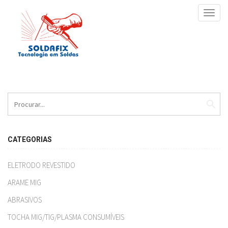
Toggl
navig
search
CATEGORIAS
ELETRODO REVESTIDO
ARAME MIG
ABRASIVOS
TOCHA MIG/TIG/PLASMA CONSUMÍVEIS